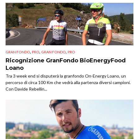
,
,
,
GRAN FONDO
PRO
GRAN FONDO
PRO
Ricognizione GranFondo BioEnergyFood
Loano
Tra 3 week end si disputerà la granfondo On-Energy Loano, un
percorso di circa 100 Km che vedrà alla partenza diversi campioni.
Con Davide Rebellin...