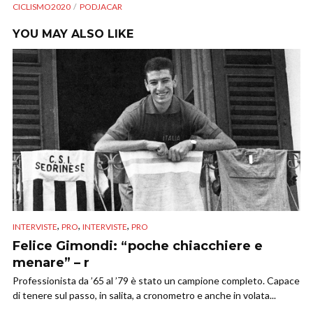
CICLISMO2020
PODJACAR
YOU MAY ALSO LIKE
,
,
,
INTERVISTE
PRO
INTERVISTE
PRO
Felice Gimondi: “poche chiacchiere e
menare” – r
Professionista da ’65 al ’79 è stato un campione completo. Capace
di tenere sul passo, in salita, a cronometro e anche in volata...