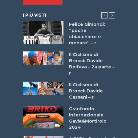
I PIÙ VISTI
do “La
Felice Gimondi:
a Bike
“poche
 2025”
chiacchiere e
menare” – r
a
Il Ciclismo di
stelli” –
Brocci: Davide
a
Boifava – 2a parte –
r
ne
Il Ciclismo di
o
Brocci: Davide
onale San
Cassani – r
ipressa –
Aprile
Granfondo
Internazionale
Gavia&Mortirolo
e Sea –
2024
dei Poeti