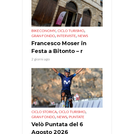
,
,
BIKECONOMY
CICLO TURISMO
,
,
GRAN FONDO
INTERVISTE
NEWS
Francesco Moser in
Festa a Bitonto – r
2 giorni ago
,
,
CICLO STORICA
CICLO TURISMO
,
,
GRAN FONDO
NEWS
PUNTATE
Velò Puntata del 6
Agosto 2026