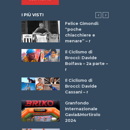
I PIÙ VISTI
do “La
Felice Gimondi:
a Bike
“poche
 2025”
chiacchiere e
menare” – r
a
Il Ciclismo di
stelli” –
Brocci: Davide
a
Boifava – 2a parte –
r
ne
Il Ciclismo di
o
Brocci: Davide
onale San
Cassani – r
ipressa –
Aprile
Granfondo
Internazionale
Gavia&Mortirolo
e Sea –
2024
dei Poeti