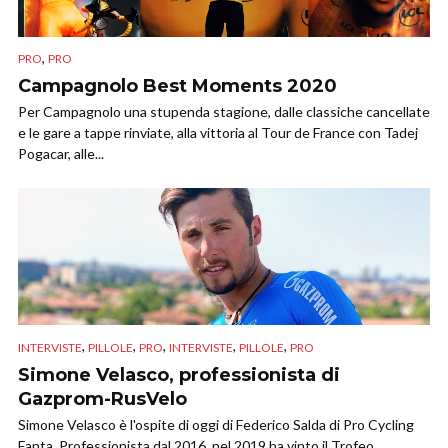
,
PRO
PRO
Campagnolo Best Moments 2020
Per Campagnolo una stupenda stagione, dalle classiche cancellate
e le gare a tappe rinviate, alla vittoria al Tour de France con Tadej
Pogacar, alle...
,
,
,
,
,
INTERVISTE
PILLOLE
PRO
INTERVISTE
PILLOLE
PRO
Simone Velasco, professionista di
Gazprom-RusVelo
Simone Velasco è l'ospite di oggi di Federico Salda di Pro Cycling
Fanta. Professionista dal 2016, nel 2019 ha vinto il Trofeo