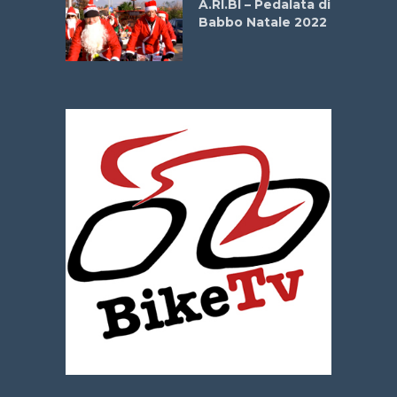
A.RI.BI – Pedalata di
Babbo Natale 2022
La
 verde”