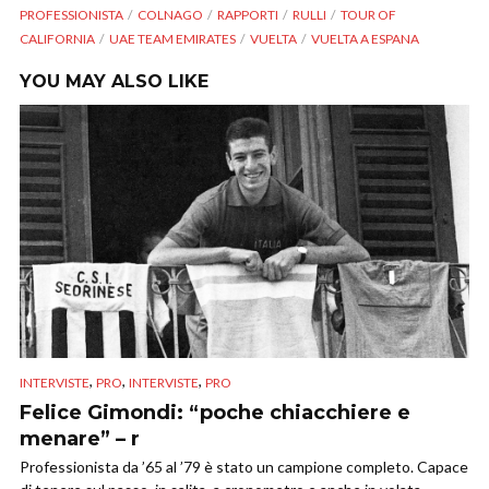
PROFESSIONISTA
COLNAGO
RAPPORTI
RULLI
TOUR OF
CALIFORNIA
UAE TEAM EMIRATES
VUELTA
VUELTA A ESPANA
YOU MAY ALSO LIKE
,
,
,
INTERVISTE
PRO
INTERVISTE
PRO
Felice Gimondi: “poche chiacchiere e
menare” – r
Professionista da ’65 al ’79 è stato un campione completo. Capace