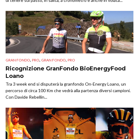
di tenere sul passo, in salita, a cronometro e anche in volata...
,
,
,
GRAN FONDO
PRO
GRAN FONDO
PRO
Ricognizione GranFondo BioEnergyFood
Loano
Tra 3 week end si disputerà la granfondo On-Energy Loano, un
percorso di circa 100 Km che vedrà alla partenza diversi campioni.
Con Davide Rebellin...