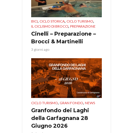
,
,
,
BICI
CICLO STORICA
CICLO TURISMO
,
IL CICLISMO DI BROCCI
PREPARAZIONE
Cinelli – Preparazione –
Brocci & Martinelli
3 giorni ago
,
,
CICLO TURISMO
GRAN FONDO
NEWS
Granfondo dei Laghi
della Garfagnana 28
Giugno 2026