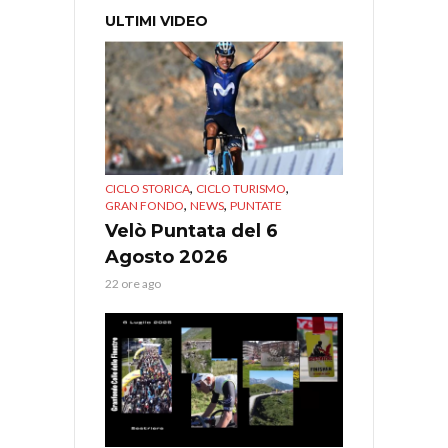
ULTIMI VIDEO
,
,
CICLO STORICA
CICLO TURISMO
,
,
GRAN FONDO
NEWS
PUNTATE
Velò Puntata del 6
Agosto 2026
22 ore ago