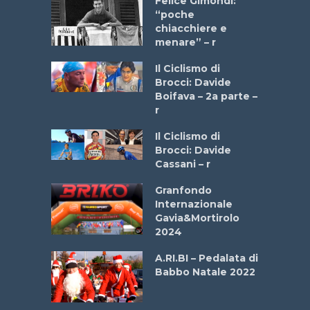
do “La
Felice Gimondi:
a Bike
“poche
 2025”
chiacchiere e
menare” – r
a
Il Ciclismo di
stelli” –
Brocci: Davide
a
Boifava – 2a parte –
r
ne
Il Ciclismo di
o
Brocci: Davide
onale San
Cassani – r
ipressa –
Aprile
Granfondo
Internazionale
Gavia&Mortirolo
e Sea –
2024
dei Poeti
A.RI.BI – Pedalata di
Babbo Natale 2022
La
 verde”