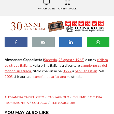
WATCH LATER
CINEMA MODE
Alessandra Cappellotto
(
Sarcedo
,
28 agosto
1968
) è un’ex
ciclista
su strada
italiana
. Fu la prima italiana a diventare
campionessa del
mondo su strada
, titolo che vinse nel
1997
a
San Sebastián
. Nel
2003
si è laureata
campionessa italiana
su strada.
ALESSANDRA CAPPELLOTTO
CAMPAGNOLO
CICLISMO
CICLISTA
PROFESSIONISTA
COLNAGO
RIDE YOUR STORY
YOU MAY ALSO LIKE