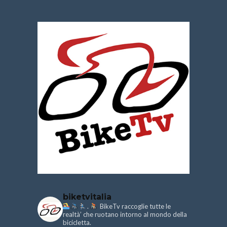
biketvitalia
.
BikeTv raccoglie tutte le
realtà’ che ruotano intorno al mondo della
bicicletta.