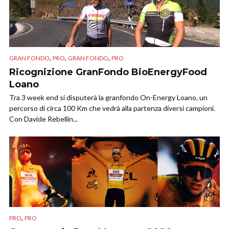
,
,
,
GRAN FONDO
PRO
GRAN FONDO
PRO
Ricognizione GranFondo BioEnergyFood
Loano
Tra 3 week end si disputerà la granfondo On-Energy Loano, un
percorso di circa 100 Km che vedrà alla partenza diversi campioni.
Con Davide Rebellin...
,
PRO
PRO