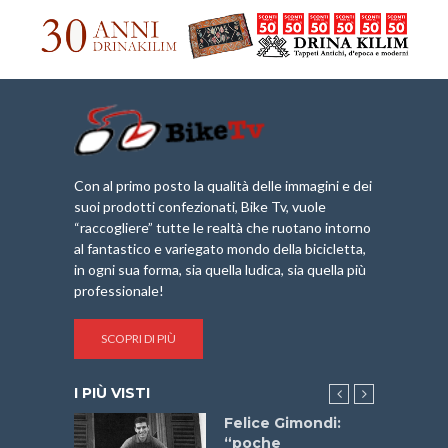
Con al primo posto la qualità delle immagini e dei
suoi prodotti confezionati, Bike Tv, vuole
“raccogliere” tutte le realtà che ruotano intorno
al fantastico e variegato mondo della bicicletta,
in ogni sua forma, sia quella ludica, sia quella più
professionale!
SCOPRI DI PIÙ
I PIÙ VISTI
do “La
Felice Gimondi:
a Bike
“poche