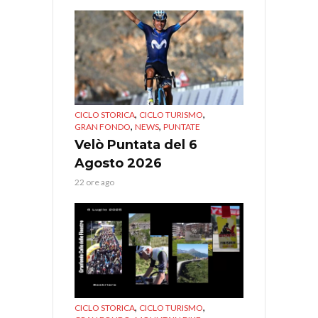
,
,
CICLO STORICA
CICLO TURISMO
,
,
GRAN FONDO
NEWS
PUNTATE
Velò Puntata del 6
Agosto 2026
22 ore ago
,
,
CICLO STORICA
CICLO TURISMO