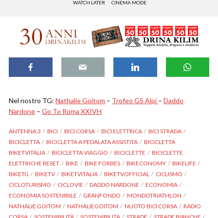
WATCH LATER
CINEMA MODE
Nel nostro TG:
Nathalie Goitom
–
Trofeo GS Alpi
–
Daddo
Nardone
–
Go To Roma XXIVH
ANTENNA 3
BICI
BICI CORSA
BICI ELETTRICA
BICI STRADA
BICICLETTA
BICICLETTA A PEDALATA ASSISTITA
BICICLETTA
BIKETVITALIA
BICICLETTA VIAGGIO
BICICLETTE
BICICLETTE
ELETTRICHE RESET
BIKE
BIKE FORBES
BIKECONOMY
BIKELIFE
BIKETG
BIKETV
BIKETVITALIA
BIKETVOFFICIAL
CICLISMO
CICLOTURISMO
CICLOVIE
DADDO NARDONE
ECONOMIA
ECONOMIA SOSTENIBILE
GRANFONDO
MONDOTRIATHLON
NATHALIE GOITOM
NATHALIEGOITOM
NUOTO BICI CORSA
RADIO
CORSA
SOSTENIBILITÀ
SOSTENIBILITA
STRADE
STRADE BIANCHE