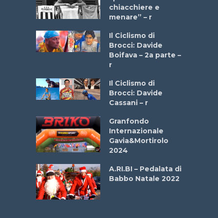
 2025”
chiacchiere e
menare” – r
a
Il Ciclismo di
stelli” –
Brocci: Davide
a
Boifava – 2a parte –
r
ne
Il Ciclismo di
o
Brocci: Davide
onale San
Cassani – r
ipressa –
Aprile
Granfondo
Internazionale
Gavia&Mortirolo
e Sea –
2024
dei Poeti
A.RI.BI – Pedalata di
Babbo Natale 2022
La
 verde”