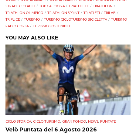
STRADE CICLABILI
TOP CALCIO 24
TRIATHLETE
TRIATHLON
TRIATHLON OLIMPICO
TRIATHLON SPRINT
TRIATLETI
TRILAB
TRIPLICE
TURISMO
TURISMO CICLOTURISMO BICICLETTA
TURISMO
RADIO CORSA
TURISMO SOSTENIBILE
YOU MAY ALSO LIKE
,
,
,
,
CICLO STORICA
CICLO TURISMO
GRAN FONDO
NEWS
PUNTATE
Velò Puntata del 6 Agosto 2026