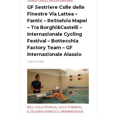
,
GRAN FONDO
MOUNTAIN BIKE
GF Sestriere Colle delle
Finestre Via Lattea –
Fantic – ReStelvio Mapei
– Tra Borghi&Castelli –
Internazionale Cycling
Festival – Bottecchia
Factory Team – GF
Internazionale Alassio
1 giorno ago
,
,
,
BICI
CICLO STORICA
CICLO TURISMO
,
IL CICLISMO DI BROCCI
PREPARAZIONE