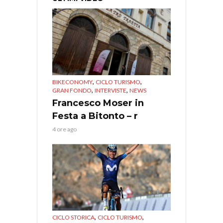
,
,
BIKECONOMY
CICLO TURISMO
,
,
GRAN FONDO
INTERVISTE
NEWS
Francesco Moser in
Festa a Bitonto – r
4 ore ago
,
,
CICLO STORICA
CICLO TURISMO