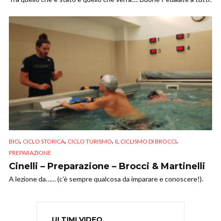
,
,
,
,
BICI
CICLO STORICA
CICLO TURISMO
IL CICLISMO DI BROCCI
PREPARAZIONE
Cinelli – Preparazione – Brocci & Martinelli
A lezione da…… (c’è sempre qualcosa da imparare e conoscere!).
ULTIMI VIDEO