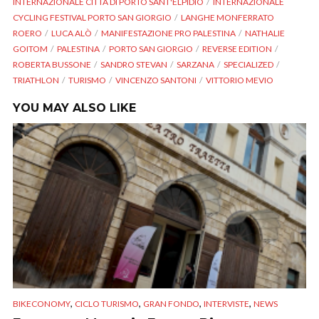
INTERNAZIONALE CITTÀ DI PORTO SANT'ELPIDIO
INTERNAZIONALE
CYCLING FESTIVAL PORTO SAN GIORGIO
LANGHE MONFERRATO
ROERO
LUCA ALÒ
MANIFESTAZIONE PRO PALESTINA
NATHALIE
GOITOM
PALESTINA
PORTO SAN GIORGIO
REVERSE EDITION
ROBERTA BUSSONE
SANDRO STEVAN
SARZANA
SPECIALIZED
TRIATHLON
TURISMO
VINCENZO SANTONI
VITTORIO MEVIO
YOU MAY ALSO LIKE
,
,
,
,
BIKECONOMY
CICLO TURISMO
GRAN FONDO
INTERVISTE
NEWS