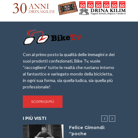
Con al primo posto la qualità delle immagini e dei
suoi prodotti confezionati, Bike Tv, vuole
“raccogliere” tutte le realtà che ruotano intorno
al fantastico e variegato mondo della bicicletta,
in ogni sua forma, sia quella ludica, sia quella più
professionale!
SCOPRI DI PIÙ
I PIÙ VISTI
do “La
Felice Gimondi:
a Bike
“poche