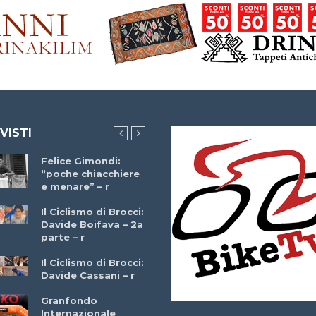
 VISTI
Felice Gimondi:
Brocci Incontra
“poche chiacchiere
Giuseppe Martinell
e menare” – r
– r
Il Ciclismo di Brocci:
Davide Boifava – 2a
Che cos’è il
parte – r
triathlon? Con
Simone Diamantini
Il Ciclismo di Brocci:
– r
Davide Cassani – r
2a BITRAIL 23
Granfondo
Marzo 2025 – Bosc
Internazionale