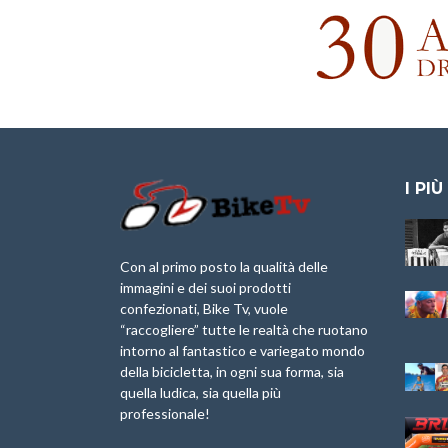
I PIÙ
Granfondo
Aspettando “La
Internazionale
Pellegrina Bike
Laigueglia 22
Marathon 2025”
Con al primo posto la qualità delle
Febbraio 2026
immagini e dei suoi prodotti
IX Ed. “Tra
confezionati, Bike Tv, vuole
Granfondo
Borghi&Castelli” –
“raccogliere” tutte le realtà che ruotano
Internazionale
Anteprima
intorno al fantastico e variegato mondo
Briko Torino – 11
della bicicletta, in ogni sua forma, sia
Maggio 2025 – r
1a Edizione
Granfondo
quella ludica, sia quella più
Minerva Edizioni e
Internazionale San
professionale!
Giancarlo Brocci
Lorenzo Cipressa –
per “Bartali l’Ultimo
Sabato 5 Aprile