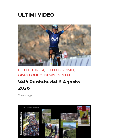
ULTIMI VIDEO
,
,
CICLO STORICA
CICLO TURISMO
,
,
GRAN FONDO
NEWS
PUNTATE
Velò Puntata del 6 Agosto
2026
2 ore ago