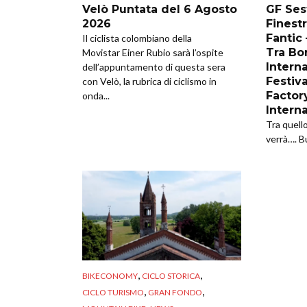
Velò Puntata del 6 Agosto
GF Sest
2026
Finestr
Fantic
Il ciclista colombiano della
Tra Bor
Movistar Einer Rubio sarà l’ospite
Intern
dell’appuntamento di questa sera
Festiva
con Velò, la rubrica di ciclismo in
Factor
onda...
Intern
Tra quell
verrà…. B
,
,
BIKECONOMY
CICLO STORICA
,
,
CICLO TURISMO
GRAN FONDO