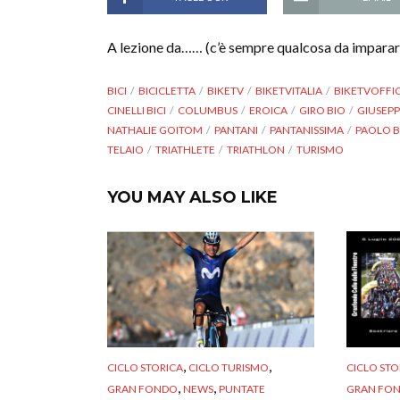
A lezione da…… (c’è sempre qualcosa da imparar
BICI
BICICLETTA
BIKETV
BIKETVITALIA
BIKETVOFFIC
CINELLI BICI
COLUMBUS
EROICA
GIRO BIO
GIUSEPP
NATHALIE GOITOM
PANTANI
PANTANISSIMA
PAOLO 
TELAIO
TRIATHLETE
TRIATHLON
TURISMO
YOU MAY ALSO LIKE
,
,
CICLO STORICA
CICLO TURISMO
CICLO STO
,
,
GRAN FONDO
NEWS
PUNTATE
GRAN FO