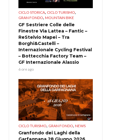
,
,
CICLO STORICA
CICLO TURISMO
,
GRAN FONDO
MOUNTAIN BIKE
GF Sestriere Colle delle
Finestre Via Lattea – Fantic –
ReStelvio Mapei – Tra
Borghi&Castelli –
Internazionale Cycling Festival
– Bottecchia Factory Team –
GF Internazionale Alassio
6 ore ago
,
,
CICLO TURISMO
GRAN FONDO
NEWS
Granfondo dei Laghi della
Garfagnana 28 Giugno 2026