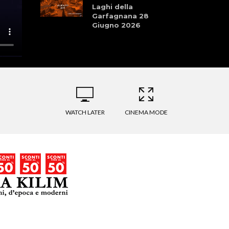
Laghi della
Garfagnana 28
Giugno 2026
La Pellegrina Bike
Marathon: Storia,
Cultura, Sport, e
Natura
Storie che
Profumano di Sport
WATCH LATER
CINEMA MODE