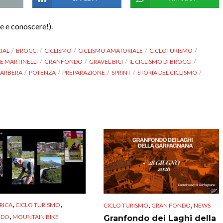
e e conoscere!).
IAL
BROCCI
CICLISMO
CICLISMO AMATORIALE
CICLOTURISMO
E MARTINELLI
GRANFONDO
GRAVEL BICI
IL CICLISMO DI BROCCI
BARBERA
POTENZA
PREPARAZIONE
SPRINT
STORIA DEL CICLISMO
,
,
,
,
RICA
CICLO TURISMO
CICLO TURISMO
GRAN FONDO
NEWS
,
NDO
MOUNTAIN BIKE
Granfondo dei Laghi della