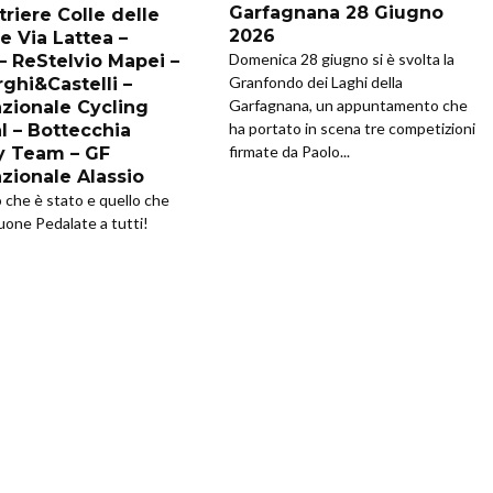
Garfagnana 28 Giugno
riere Colle delle
2026
e Via Lattea –
Domenica 28 giugno si è svolta la
 – ReStelvio Mapei –
Granfondo dei Laghi della
ghi&Castelli –
Garfagnana, un appuntamento che
azionale Cycling
ha portato in scena tre competizioni
l – Bottecchia
firmate da Paolo...
y Team – GF
azionale Alassio
o che è stato e quello che
uone Pedalate a tutti!