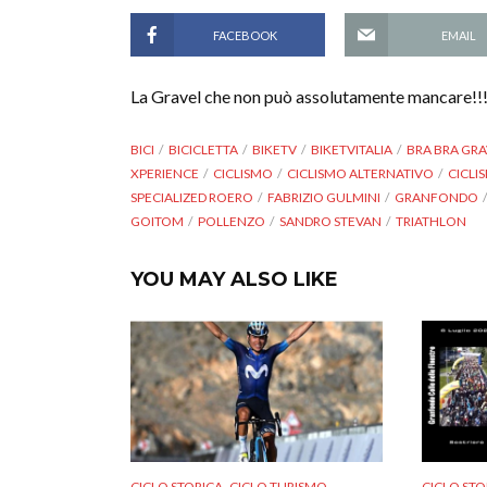
FACEBOOK
EMAIL
La Gravel che non può assolutamente mancare!!
BICI
BICICLETTA
BIKETV
BIKETVITALIA
BRA BRA GRA
XPERIENCE
CICLISMO
CICLISMO ALTERNATIVO
CICLI
SPECIALIZED ROERO
FABRIZIO GULMINI
GRANFONDO
GOITOM
POLLENZO
SANDRO STEVAN
TRIATHLON
YOU MAY ALSO LIKE
,
,
CICLO STORICA
CICLO TURISMO
CICLO STO