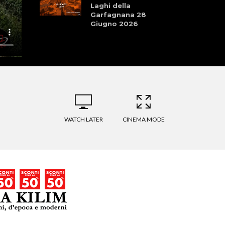
Laghi della
Garfagnana 28
Giugno 2026
La Pellegrina Bike
Marathon: Storia,
Cultura, Sport, e
Natura
Storie che
Profumano di Sport
WATCH LATER
CINEMA MODE