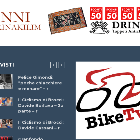
 VISTI
Felice Gimondi:
Brocci Incontra
“poche chiacchiere
Giuseppe Martinell
e menare” – r
– r
Il Ciclismo di Brocci:
Davide Boifava – 2a
Che cos’è il
parte – r
triathlon? Con
Simone Diamantini
Il Ciclismo di Brocci:
– r
Davide Cassani – r
2a BITRAIL 23
Granfondo