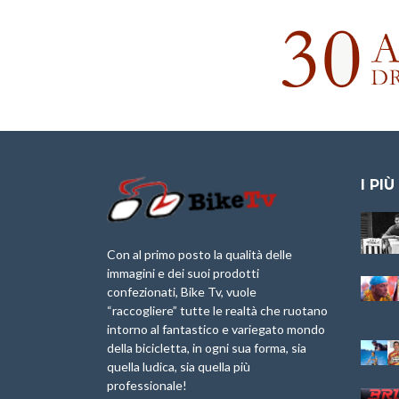
I PIÙ
Granfondo
Aspettando “La
Internazionale
Pellegrina Bike
Briko Torino – 11
Marathon 2025”
Con al primo posto la qualità delle
Maggio 2025 – r
immagini e dei suoi prodotti
IX Ed. “Tra
confezionati, Bike Tv, vuole
Granfondo
Borghi&Castelli” –
“raccogliere” tutte le realtà che ruotano
Internazionale
Anteprima
intorno al fantastico e variegato mondo
Laigueglia 22
della bicicletta, in ogni sua forma, sia
Febbraio 2026
1a Edizione
Granfondo
quella ludica, sia quella più
Minerva Edizioni e
Internazionale San
professionale!
Giancarlo Brocci
Lorenzo Cipressa –