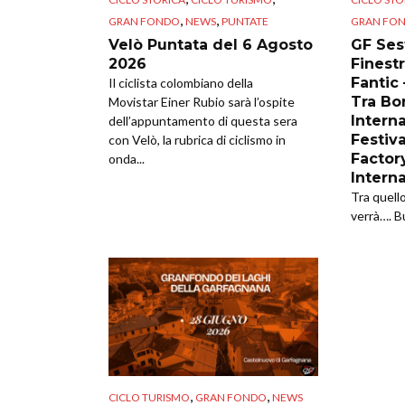
,
,
GRAN FONDO
NEWS
PUNTATE
GRAN FO
Velò Puntata del 6 Agosto
GF Sest
2026
Finestr
Fantic
Il ciclista colombiano della
Tra Bor
Movistar Einer Rubio sarà l’ospite
Intern
dell’appuntamento di questa sera
Festiva
con Velò, la rubrica di ciclismo in
Factor
onda...
Intern
Tra quell
verrà…. B
,
,
CICLO TURISMO
GRAN FONDO
NEWS