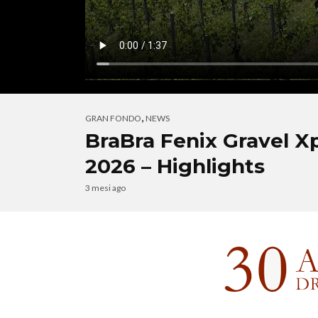
,
GRAN FONDO
NEWS
BraBra Fenix Gravel X
2026 – Highlights
3 mesi ago