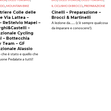
,
,
NDO
MOUNTAIN BIKE
IL CICLISMO DI BROCCI
PREPARAZIONE
riere Colle delle
Cinelli – Preparazione –
e Via Lattea –
Brocci & Martinelli
 – ReStelvio Mapei –
A lezione da…… (c’è sempre qualcosa
ghi&Castelli –
da imparare e conoscere!).
azionale Cycling
l – Bottecchia
y Team – GF
azionale Alassio
o che è stato e quello che
uone Pedalate a tutti!