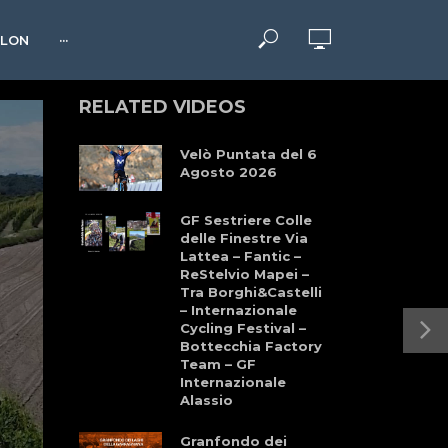
HLON
···
RELATED VIDEOS
Velò Puntata del 6
Agosto 2026
GF Sestriere Colle
delle Finestre Via
Lattea – Fantic –
ReStelvio Mapei –
Tra Borghi&Castelli
– Internazionale
Cycling Festival –
Bottecchia Factory
Team – GF
Internazionale
Alassio
Granfondo dei