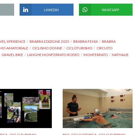
LINKEDIN
WHATSAPP
!
VEL XPERIENCE
BRABRA EDIZIONE 2025
BRABRA FENIX
BRABRA
SMO AMATORIALE
CICLISMO DONNE
CICLOTURISMO
CIRCUITO
GRAVEL BIKE
LANGHE MONFERRATO ROERO
MONFERRATO
NATHALIE
,
,
,
,
,
RICA
CICLO TURISMO
BICI
CICLO STORICA
CICLO TURISMO