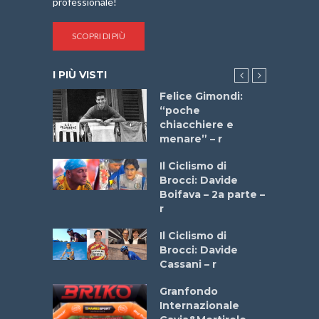
professionale!
SCOPRI DI PIÙ
I PIÙ VISTI
do “La
Felice Gimondi:
a Bike
“poche
 2025”
chiacchiere e
menare” – r
a
Il Ciclismo di
stelli” –
Brocci: Davide
a
Boifava – 2a parte –
r
ne
Il Ciclismo di
o
Brocci: Davide
onale San
Cassani – r
ipressa –
Aprile
Granfondo
Internazionale