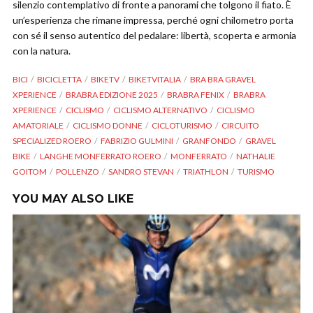
silenzio contemplativo di fronte a panorami che tolgono il fiato. È
un’esperienza che rimane impressa, perché ogni chilometro porta
con sé il senso autentico del pedalare: libertà, scoperta e armonia
con la natura.
BICI
BICICLETTA
BIKETV
BIKETVITALIA
BRA BRA GRAVEL
XPERIENCE
BRABRA EDIZIONE 2025
BRABRA FENIX
BRABRA
XPERIENCE
CICLISMO
CICLISMO ALTERNATIVO
CICLISMO
AMATORIALE
CICLISMO DONNE
CICLOTURISMO
CIRCUITO
SPECIALIZED ROERO
FABRIZIO GULMINI
GRANFONDO
GRAVEL
BIKE
LANGHE MONFERRATO ROERO
MONFERRATO
NATHALIE
GOITOM
POLLENZO
SANDRO STEVAN
TRIATHLON
TURISMO
YOU MAY ALSO LIKE