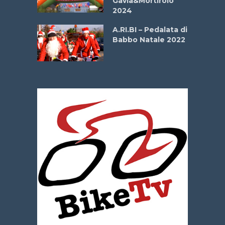
Gavia&Mortirolo
e Sea –
2024
dei Poeti
A.RI.BI – Pedalata di
Babbo Natale 2022
La
 verde”