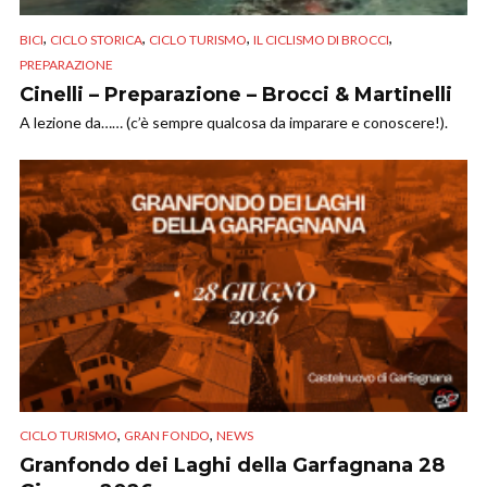
,
,
,
,
BICI
CICLO STORICA
CICLO TURISMO
IL CICLISMO DI BROCCI
PREPARAZIONE
Cinelli – Preparazione – Brocci & Martinelli
A lezione da…… (c’è sempre qualcosa da imparare e conoscere!).
,
,
CICLO TURISMO
GRAN FONDO
NEWS
Granfondo dei Laghi della Garfagnana 28