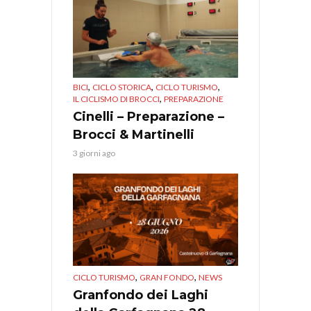
,
,
,
BICI
CICLO STORICA
CICLO TURISMO
,
IL CICLISMO DI BROCCI
PREPARAZIONE
Cinelli – Preparazione –
Brocci & Martinelli
3 giorni ago
,
,
CICLO TURISMO
GRAN FONDO
NEWS
Granfondo dei Laghi