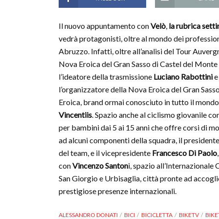
Il nuovo appuntamento con
Velò
,
la rubrica sett
vedrà protagonisti, oltre al mondo dei professionis
Abruzzo. Infatti, oltre all’analisi del Tour Auver
Nova Eroica del Gran Sasso di Castel del Monte 
l’ideatore della trasmissione
Luciano Rabottini
e
l’organizzatore della Nova Eroica del Gran Sass
Eroica, brand ormai conosciuto in tutto il mondo
Vincentiis
. Spazio anche al ciclismo giovanile c
per bambini dai 5 ai 15 anni che offre corsi di mou
ad alcuni componenti della squadra, il president
del team, e il vicepresidente
Francesco Di Paolo
con
Vincenzo Santon
i, spazio all’Internazional
San Giorgio e Urbisaglia, città pronte ad accoglier
prestigiose presenze internazionali.
ALESSANDRO DONATI
BICI
BICICLETTA
BIKETV
BIKE