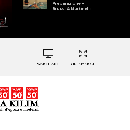
Preparazione –
Brocci & Martinelli
Granfondo dei
Laghi della
Garfagnana 28
Giugno 2026
La Pellegrina Bike
Marathon: Storia,
Cultura, Sport, e
Natura
WATCH LATER
CINEMA MODE