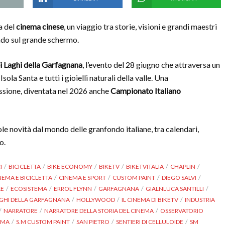
a del
cinema cinese
, un viaggio tra storie, visioni e grandi maestri
ndo sul grande schermo.
 Laghi della Garfagnana
, l’evento del 28 giugno che attraversa un
sola Santa e tutti i gioielli naturali della valle. Una
ssione, diventata nel 2026 anche
Campionato Italiano
ole novità dal mondo delle granfondo italiane, tra calendari,
o.
I
BICICLETTA
BIKE ECONOMY
BIKETV
BIKETVITALIA
CHAPLIN
NEMA E BICICLETTA
CINEMA E SPORT
CUSTOM PAINT
DIEGO SALVI
LE
ECOSISTEMA
ERROL FLYNN
GARFAGNANA
GIALNLUCA SANTILLI
GHI DELLA GARFAGNANA
HOLLYWOOD
IL CINEMA DI BIKETV
INDUSTRIA
NARRATORE
NARRATORE DELLA STORIA DEL CINEMA
OSSERVATORIO
OMA
S.M CUSTOM PAINT
SAN PIETRO
SENTIERI DI CELLULOIDE
SM