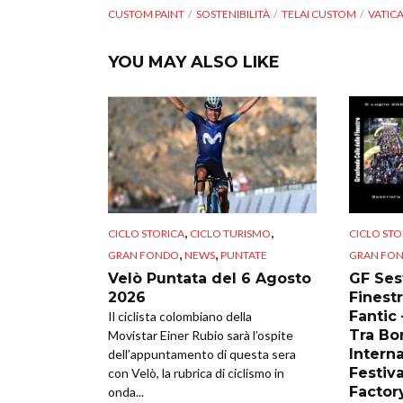
CUSTOM PAINT
SOSTENIBILITÀ
TELAI CUSTOM
VATIC
YOU MAY ALSO LIKE
,
,
CICLO STORICA
CICLO TURISMO
CICLO STO
,
,
GRAN FONDO
NEWS
PUNTATE
GRAN FO
Velò Puntata del 6 Agosto
GF Sest
2026
Finestr
Fantic
Il ciclista colombiano della
Tra Bor
Movistar Einer Rubio sarà l’ospite
Intern
dell’appuntamento di questa sera
Festiva
con Velò, la rubrica di ciclismo in
Factor
onda...