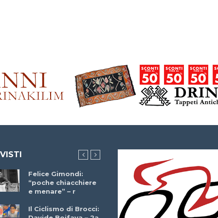
 VISTI
Felice Gimondi:
Brocci Incontra
“poche chiacchiere
Giuseppe Martinell
e menare” – r
– r
Il Ciclismo di Brocci:
Davide Boifava – 2a