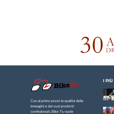
I PIÙ
Granfondo
Aspettando “La
Internazionale
Pellegrina Bike
Briko Torino – 11
Marathon 2025”
Con al primo posto la qualità delle
Maggio 2025 – r
immagini e dei suoi prodotti
IX Ed. “Tra
confezionati, Bike Tv, vuole
Granfondo
Borghi&Castelli” –