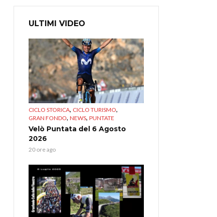
ULTIMI VIDEO
,
,
CICLO STORICA
CICLO TURISMO
,
,
GRAN FONDO
NEWS
PUNTATE
Velò Puntata del 6 Agosto
2026
20 ore ago