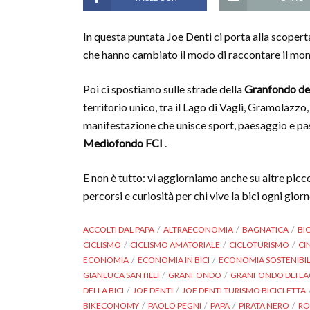
In questa puntata Joe Denti ci porta alla scopert
che hanno cambiato il modo di raccontare il mo
Poi ci spostiamo sulle strade della
Granfondo dei
territorio unico, tra il Lago di Vagli, Gramolazzo, I
manifestazione che unisce sport, paesaggio e pa
Mediofondo FCI
.
E non è tutto: vi aggiorniamo anche su altre picc
percorsi e curiosità per chi vive la bici ogni giorn
ACCOLTI DAL PAPA
ALTRAECONOMIA
BAGNATICA
BIC
CICLISMO
CICLISMO AMATORIALE
CICLOTURISMO
CI
ECONOMIA
ECONOMIA IN BICI
ECONOMIA SOSTENIBI
GIANLUCA SANTILLI
GRANFONDO
GRANFONDO DEI LA
DELLA BICI
JOE DENTI
JOE DENTI TURISMO BICICLETTA
BIKECONOMY
PAOLO PEGNI
PAPA
PIRATA NERO
R