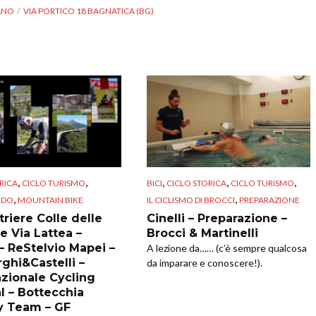
ANO
VIA PORTICO 18 BAGNATICA (BG)
,
,
,
,
,
RICA
CICLO TURISMO
BICI
CICLO STORICA
CICLO TURISMO
,
,
NDO
MOUNTAIN BIKE
IL CICLISMO DI BROCCI
PREPARAZIONE
riere Colle delle
Cinelli – Preparazione –
e Via Lattea –
Brocci & Martinelli
 – ReStelvio Mapei –
A lezione da…… (c’è sempre qualcosa
ghi&Castelli –
da imparare e conoscere!).
azionale Cycling
l – Bottecchia
y Team – GF