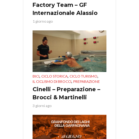
Factory Team – GF
Internazionale Alassio
1 giorno ago
,
,
,
BICI
CICLO STORICA
CICLO TURISMO
,
IL CICLISMO DI BROCCI
PREPARAZIONE
Cinelli – Preparazione –
Brocci & Martinelli
3 giorni ago