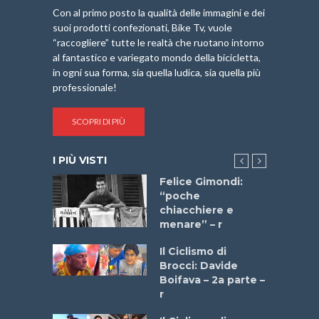
Con al primo posto la qualità delle immagini e dei
suoi prodotti confezionati, Bike Tv, vuole
“raccogliere” tutte le realtà che ruotano intorno
al fantastico e variegato mondo della bicicletta,
in ogni sua forma, sia quella ludica, sia quella più
professionale!
SCOPRI DI PIÙ
I PIÙ VISTI
do “La
Felice Gimondi:
a Bike
“poche
 2025”
chiacchiere e
menare” – r
a
Il Ciclismo di
stelli” –
Brocci: Davide
a
Boifava – 2a parte –
r
ne