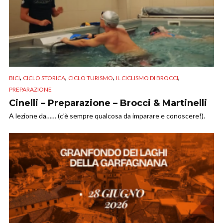
,
,
,
,
BICI
CICLO STORICA
CICLO TURISMO
IL CICLISMO DI BROCCI
PREPARAZIONE
Cinelli – Preparazione – Brocci & Martinelli
A lezione da…… (c’è sempre qualcosa da imparare e conoscere!).