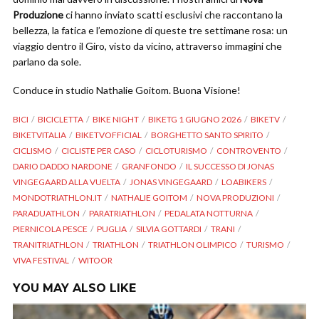
Produzione
ci hanno inviato scatti esclusivi che raccontano la
bellezza, la fatica e l’emozione di queste tre settimane rosa: un
viaggio dentro il Giro, visto da vicino, attraverso immagini che
parlano da sole.
Conduce in studio Nathalie Goitom. Buona Visione!
BICI
BICICLETTA
BIKE NIGHT
BIKETG 1 GIUGNO 2026
BIKETV
BIKETVITALIA
BIKETVOFFICIAL
BORGHETTO SANTO SPIRITO
CICLISMO
CICLISTE PER CASO
CICLOTURISMO
CONTROVENTO
DARIO DADDO NARDONE
GRANFONDO
IL SUCCESSO DI JONAS
VINGEGAARD ALLA VUELTA
JONAS VINGEGAARD
LOABIKERS
MONDOTRIATHLON.IT
NATHALIE GOITOM
NOVA PRODUZIONI
PARADUATHLON
PARATRIATHLON
PEDALATA NOTTURNA
PIERNICOLA PESCE
PUGLIA
SILVIA GOTTARDI
TRANI
TRANITRIATHLON
TRIATHLON
TRIATHLON OLIMPICO
TURISMO
VIVA FESTIVAL
WITOOR
YOU MAY ALSO LIKE