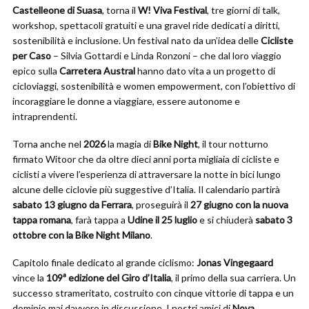
Castelleone di Suasa
, torna il
W! Viva Festival
, tre giorni di talk,
workshop, spettacoli gratuiti e una gravel ride dedicati a diritti,
sostenibilità e inclusione. Un festival nato da un’idea delle
Cicliste
per Caso
– Silvia Gottardi e Linda Ronzoni – che dal loro viaggio
epico sulla
Carretera Austral
hanno dato vita a un progetto di
cicloviaggi, sostenibilità e women empowerment, con l’obiettivo di
incoraggiare le donne a viaggiare, essere autonome e
intraprendenti.
Torna anche nel
2026
la magia di
Bike Night
, il tour notturno
firmato Witoor che da oltre dieci anni porta migliaia di cicliste e
ciclisti a vivere l’esperienza di attraversare la notte in bici lungo
alcune delle ciclovie più suggestive d’Italia. Il calendario partirà
sabato 13 giugno da Ferrara
, proseguirà il
27 giugno con la nuova
tappa romana
, farà tappa a
Udine il 25 luglio
e si chiuderà
sabato 3
ottobre con la Bike Night Milano
.
Capitolo finale dedicato al grande ciclismo:
Jonas Vingegaard
vince la
109ª edizione del Giro d’Italia
, il primo della sua carriera. Un
successo strameritato, costruito con cinque vittorie di tappa e un
dominio mai davvero in discussione. I nostri amici di
Nova