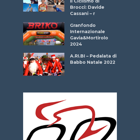
Il Ciclismo di
o
Brocci: Davide
onale San
Cassani – r
ipressa –
Aprile
Granfondo
Internazionale
Gavia&Mortirolo
e Sea –
2024
dei Poeti
A.RI.BI – Pedalata di
Babbo Natale 2022
La
 verde”