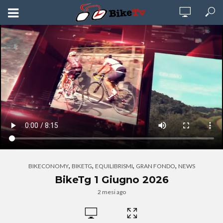
,
,
,
,
BIKECONOMY
BIKETG
EQUILIBRISMI
GRAN FONDO
NEWS
BikeTg 1 Giugno 2026
2 mesi ago