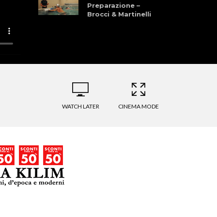
Preparazione –
Brocci & Martinelli
Granfondo dei
Laghi della
Garfagnana 28
Giugno 2026
La Pellegrina Bike
Marathon: Storia,
Cultura, Sport, e
Natura
WATCH LATER
CINEMA MODE