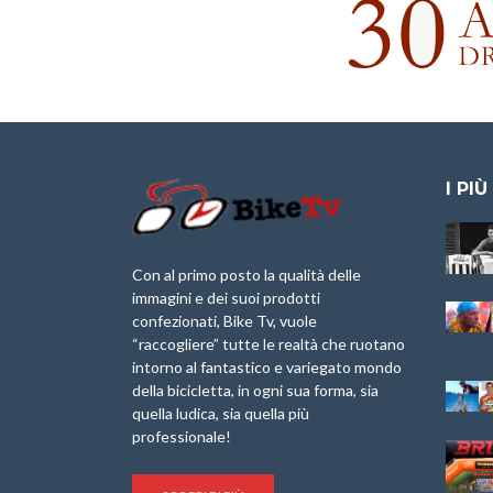
I PIÙ
Granfondo
Aspettando “La
Internazionale
Pellegrina Bike
Briko Torino – 11
Marathon 2025”
Con al primo posto la qualità delle
Maggio 2025 – r
immagini e dei suoi prodotti
IX Ed. “Tra
confezionati, Bike Tv, vuole
Granfondo
Borghi&Castelli” –
“raccogliere” tutte le realtà che ruotano
Internazionale
Anteprima
intorno al fantastico e variegato mondo
Laigueglia 22
della bicicletta, in ogni sua forma, sia
Febbraio 2026
1a Edizione
Granfondo
quella ludica, sia quella più
Minerva Edizioni e
Internazionale San
professionale!
Giancarlo Brocci
Lorenzo Cipressa –
per “Bartali l’Ultimo
Sabato 5 Aprile
Eroico” – r
2025