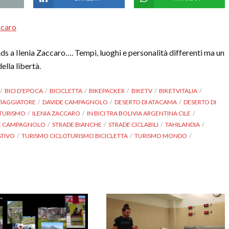
ccaro
 a Ilenia Zaccaro…. Tempi, luoghi e personalità differenti ma un
ella libertà.
BICI D'EPOCA
BICICLETTA
BIKEPACKER
BIKETV
BIKETVITALIA
IAGGIATORE
DAVIDE CAMPAGNOLO
DESERTO DI ATACAMA
DESERTO DI
OTURISMO
ILENIA ZACCARO
IN BICI TRA BOLIVIA ARGENTINA CILE
E CAMPAGNOLO
STRADE BIANCHE
STRADE CICLABILI
TAHILANDIA
ATIVO
TURISMO CICLOTURISMO BICICLETTA
TURISMO MONDO