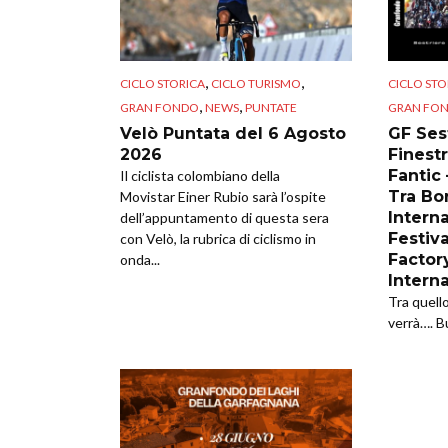
,
,
CICLO STORICA
CICLO TURISMO
CICLO STO
,
,
GRAN FONDO
NEWS
PUNTATE
GRAN FO
Velò Puntata del 6 Agosto
GF Sest
2026
Finestr
Fantic
Il ciclista colombiano della
Tra Bor
Movistar Einer Rubio sarà l’ospite
Intern
dell’appuntamento di questa sera
Festiva
con Velò, la rubrica di ciclismo in
Factor
onda...
Intern
Tra quell
verrà…. B