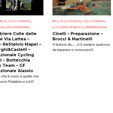
,
,
,
,
,
RICA
CICLO TURISMO
BICI
CICLO STORICA
CICLO TURISMO
,
,
NDO
MOUNTAIN BIKE
IL CICLISMO DI BROCCI
PREPARAZIONE
riere Colle delle
Cinelli – Preparazione –
e Via Lattea –
Brocci & Martinelli
 – ReStelvio Mapei –
A lezione da…… (c’è sempre qualcosa
ghi&Castelli –
da imparare e conoscere!).
azionale Cycling
l – Bottecchia
y Team – GF
azionale Alassio
o che è stato e quello che
uone Pedalate a tutti!