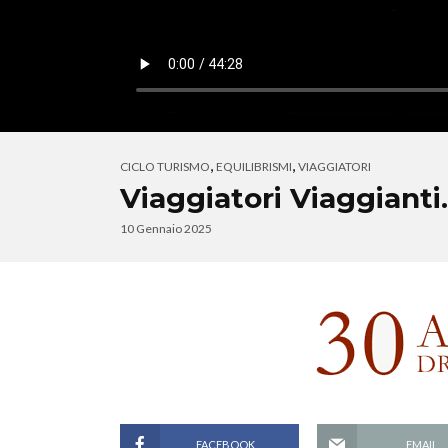
,
,
CICLO TURISMO
EQUILIBRISMI
VIAGGIATORI
Viaggiatori Viaggianti
10 Gennaio 2025
FACEBOOK
EMAIL