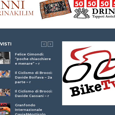
 VISTI
Felice Gimondi:
Brocci Incontra
“poche chiacchiere
Giuseppe Martinell
e menare” – r
– r
Il Ciclismo di Brocci:
Davide Boifava – 2a
Che cos’è il
parte – r
triathlon? Con
Simone Diamantini
Il Ciclismo di Brocci:
– r
Davide Cassani – r
2a BITRAIL 23
Granfondo
Marzo 2025 – Bosc
Internazionale
Comunale di
Gavia&Mortirolo