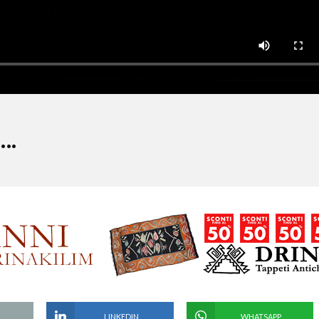
….
LINKEDIN
WHATSAPP