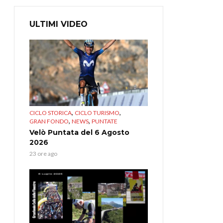
ULTIMI VIDEO
,
,
CICLO STORICA
CICLO TURISMO
,
,
GRAN FONDO
NEWS
PUNTATE
Velò Puntata del 6 Agosto
2026
23 ore ago