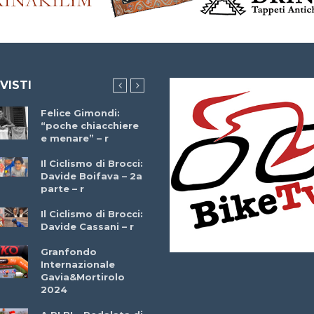
 VISTI
Felice Gimondi:
Brocci Incontra
“poche chiacchiere
Giuseppe Martinell
e menare” – r
– r
Il Ciclismo di Brocci:
Davide Boifava – 2a
Che cos’è il
parte – r
triathlon? Con
Simone Diamantini
Il Ciclismo di Brocci:
– r
Davide Cassani – r
2a BITRAIL 23
Granfondo
Marzo 2025 – Bosc
Internazionale
Comunale di
Gavia&Mortirolo
Bitonto (Ba)
2024
Ottavio Bottechia 