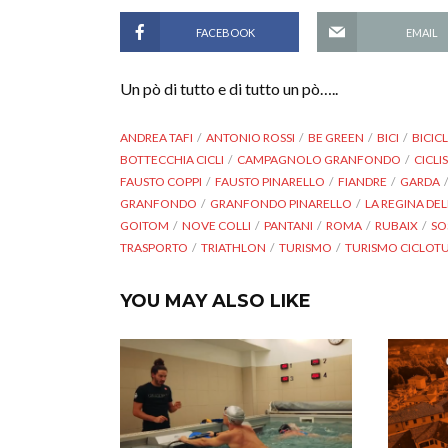
FACEBOOK
EMAIL
Un pò di tutto e di tutto un pò…..
ANDREA TAFI
ANTONIO ROSSI
BE GREEN
BICI
BICIC
BOTTECCHIA CICLI
CAMPAGNOLO GRANFONDO
CICL
FAUSTO COPPI
FAUSTO PINARELLO
FIANDRE
GARDA
GRANFONDO
GRANFONDO PINARELLO
LA REGINA D
GOITOM
NOVE COLLI
PANTANI
ROMA
RUBAIX
SO
TRASPORTO
TRIATHLON
TURISMO
TURISMO CICLOTU
YOU MAY ALSO LIKE