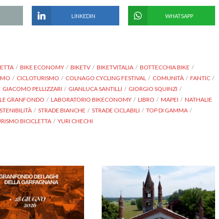
LINKEDIN
WHATSAPP
LETTA
BIKE ECONOMY
BIKETV
BIKETVITALIA
BOTTECCHIA BIKE
ISMO
CICLOTURISMO
COLNAGO CYCLING FESTIVAL
COMUNITÀ
FANTIC
GIACOMO PELLIZZARI
GIANLUCA SANTILLI
GIORGIO SQUINZI
ELLE GRANFONDO
LABORATORIO BIKECONOMY
LIBRO
MAPEI
NATHALIE
STENIBILITÀ
STRADE BIANCHE
STRADE CICLABILI
TOP DI GAMMA
RISMO BICICLETTA
YURI CHECHI