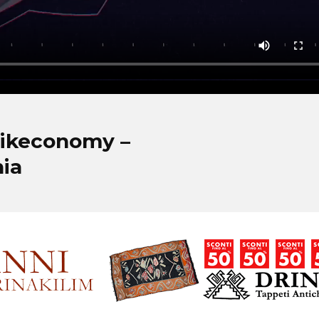
 Bikeconomy –
hia