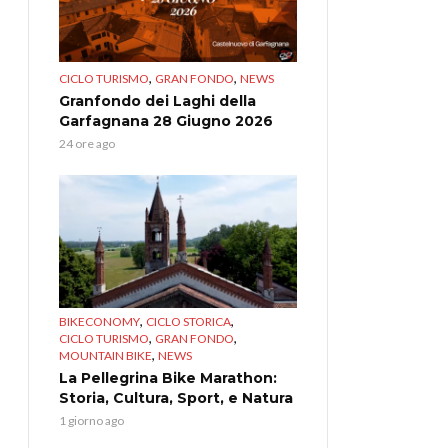
,
,
CICLO TURISMO
GRAN FONDO
NEWS
Granfondo dei Laghi della
Garfagnana 28 Giugno 2026
24 ore ago
,
,
BIKECONOMY
CICLO STORICA
,
,
CICLO TURISMO
GRAN FONDO
,
MOUNTAIN BIKE
NEWS
La Pellegrina Bike Marathon:
Storia, Cultura, Sport, e Natura
1 giorno ago