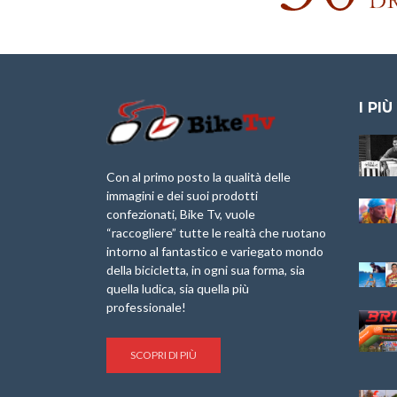
I PIÙ
Granfondo
Aspettando “La
Internazionale
Pellegrina Bike
Laigueglia 22
Marathon 2025”
Con al primo posto la qualità delle
Febbraio 2026
immagini e dei suoi prodotti
IX Ed. “Tra
confezionati, Bike Tv, vuole
Granfondo
Borghi&Castelli” –
“raccogliere” tutte le realtà che ruotano
Internazionale
Anteprima
intorno al fantastico e variegato mondo
Briko Torino – 11
della bicicletta, in ogni sua forma, sia
Maggio 2025 – r
1a Edizione
Granfondo
quella ludica, sia quella più
Minerva Edizioni e
Internazionale San
professionale!
Giancarlo Brocci
Lorenzo Cipressa –
per “Bartali l’Ultimo
Sabato 5 Aprile
Eroico” – r
2025
SCOPRI DI PIÙ
Sulle Strade di
Life on the Sea –