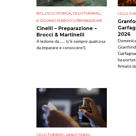
,
,
,
BICI
CICLO STORICA
CICLO TURISMO
CICLO TU
,
IL CICLISMO DI BROCCI
PREPARAZIONE
Granfo
Garfag
Cinelli – Preparazione –
2026
Brocci & Martinelli
Domenica 
A lezione da…… (c’è sempre qualcosa
Granfondo
da imparare e conoscere!).
Garfagna
ha portat
firmate da
,
,
CICLO TURISMO
GRAN FONDO