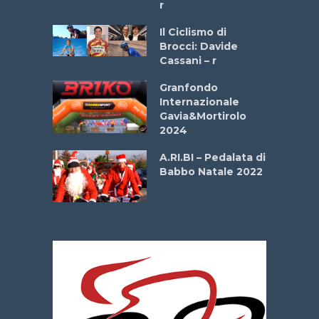
r
ne
Il Ciclismo di
o
Brocci: Davide
onale San
Cassani – r
ipressa –
Aprile
Granfondo
Internazionale
Gavia&Mortirolo
e Sea –
2024
dei Poeti
A.RI.BI – Pedalata di
Babbo Natale 2022
La
 verde”