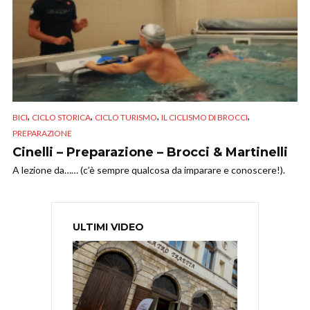
,
,
,
,
BICI
CICLO STORICA
CICLO TURISMO
IL CICLISMO DI BROCCI
PREPARAZIONE
Cinelli – Preparazione – Brocci & Martinelli
A lezione da…… (c’è sempre qualcosa da imparare e conoscere!).
ULTIMI VIDEO