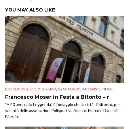
YOU MAY ALSO LIKE
,
,
,
,
BIKECONOMY
CICLO TURISMO
GRAN FONDO
INTERVISTE
NEWS
Francesco Moser in Festa a Bitonto – r
“A 40 anni dalla Leggenda”, è l’omaggio che la città di Bitonto, per
volontà delle associazioni Polisportiva Amici di Marco e Dynamik
Bike, in...