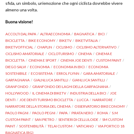
sfida, un simbolo, un’emozione che ogni ciclista dovrebbe vivere
almeno una volta.
Buona visione!
ACCOLTI DAL PAPA
ALTRAECONOMIA
BAGNATICA
BICI
BICICLETTA
BIKE ECONOMY
BIKETV
BIKETVITALIA
BIKETVOFFICIAL
CHAPLIN
CICLISMO
CICLISMO ALTERNATIVO
CICLISMO AMATORIALE
CICLOTURISMO
CINEMA
CINEMA E
BICICLETTA
CINEMA E SPORT
CINEMA JOE DENTI
CUSTOM PAINT
DIEGO SALVI
ECONOMIA
ECONOMIA IN BICI
ECONOMIA
SOSTENIBILE
ECOSISTEMA
ERROL FLYNN
GARA AMATORIALE
GARFAGNANA
GIALNLUCA SANTILLI
GIANLUCA SANTILLI
GRANFONDO
GRANFONDO DEI LAGHI DELLA GARFAGNANA
HOLLYWOOD
IL CINEMA DI BIKETV
INDUSTRIA DELLA BICI
JOE
DENTI
JOE DENTI TURISMO BICICLETTA
LUCCA
NARRATORE
NARRATORE DELLA STORIA DEL CINEMA
OSSERVATORIO BIKECONOMY
PAOLO PAGNI
PAOLO PEGNI
PAPA
PIRATA NERO
ROMA
S.M
CUSTOM PAINT
SAN PIETRO
SENTIERI DI CELLULOIDE
SM CUSTOM
PAINT
SOSTENIBILITÀ
TELAI CUSTOM
VATICANO
VIA PORTICO 18
BAGNATICA (BG)