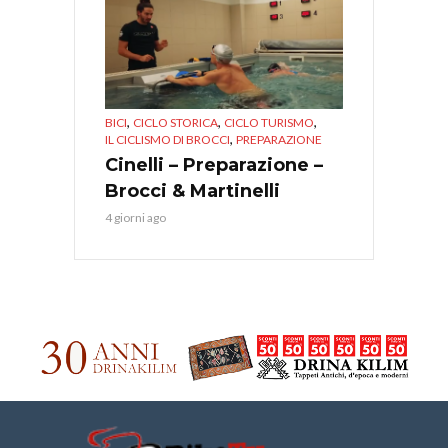
,
,
,
BICI
CICLO STORICA
CICLO TURISMO
,
IL CICLISMO DI BROCCI
PREPARAZIONE
Cinelli – Preparazione –
Brocci & Martinelli
4 giorni ago