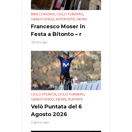
,
,
BIKECONOMY
CICLO TURISMO
,
,
GRAN FONDO
INTERVISTE
NEWS
Francesco Moser in
Festa a Bitonto – r
18 ore ago
,
,
CICLO STORICA
CICLO TURISMO
,
,
GRAN FONDO
NEWS
PUNTATE
Velò Puntata del 6
Agosto 2026
2 giorni ago