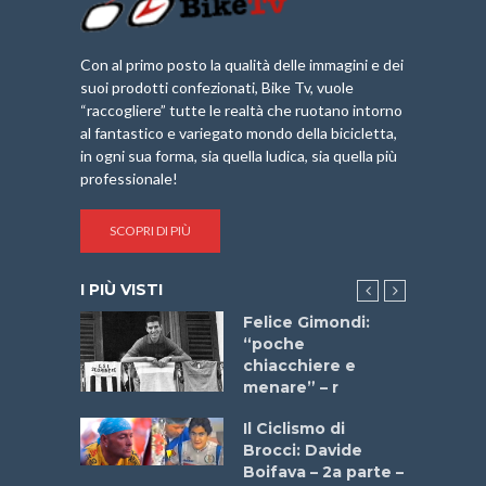
Con al primo posto la qualità delle immagini e dei
suoi prodotti confezionati, Bike Tv, vuole
“raccogliere” tutte le realtà che ruotano intorno
al fantastico e variegato mondo della bicicletta,
in ogni sua forma, sia quella ludica, sia quella più
professionale!
SCOPRI DI PIÙ
I PIÙ VISTI
do “La
Felice Gimondi:
a Bike
“poche
 2025”
chiacchiere e
menare” – r
a
Il Ciclismo di
stelli” –
Brocci: Davide
a
Boifava – 2a parte –