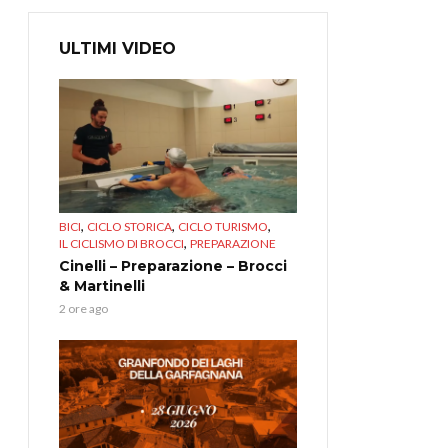
ULTIMI VIDEO
,
,
,
BICI
CICLO STORICA
CICLO TURISMO
,
IL CICLISMO DI BROCCI
PREPARAZIONE
Cinelli – Preparazione – Brocci
& Martinelli
2 ore ago