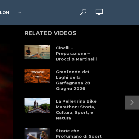
HLON
···
RELATED VIDEOS
Cinelli –
Preparazione –
Brocci & Martinelli
Granfondo dei
Laghi della
Garfagnana 28
Giugno 2026
La Pellegrina Bike
Marathon: Storia,
Cultura, Sport, e
Natura
Storie che
Profumano di Sport