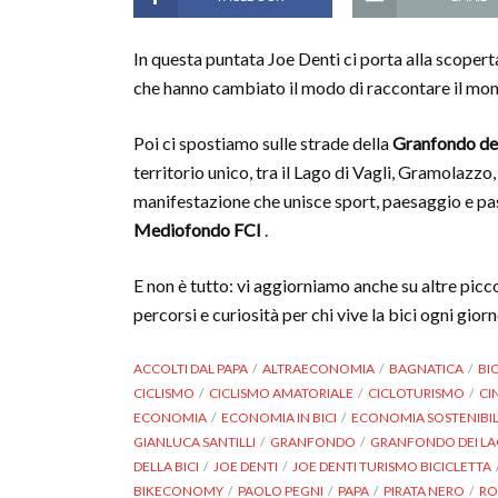
In questa puntata Joe Denti ci porta alla scopert
che hanno cambiato il modo di raccontare il mo
Poi ci spostiamo sulle strade della
Granfondo dei
territorio unico, tra il Lago di Vagli, Gramolazzo, I
manifestazione che unisce sport, paesaggio e pa
Mediofondo FCI
.
E non è tutto: vi aggiorniamo anche su altre picc
percorsi e curiosità per chi vive la bici ogni giorn
ACCOLTI DAL PAPA
ALTRAECONOMIA
BAGNATICA
BIC
CICLISMO
CICLISMO AMATORIALE
CICLOTURISMO
CI
ECONOMIA
ECONOMIA IN BICI
ECONOMIA SOSTENIBI
GIANLUCA SANTILLI
GRANFONDO
GRANFONDO DEI LA
DELLA BICI
JOE DENTI
JOE DENTI TURISMO BICICLETTA
BIKECONOMY
PAOLO PEGNI
PAPA
PIRATA NERO
R