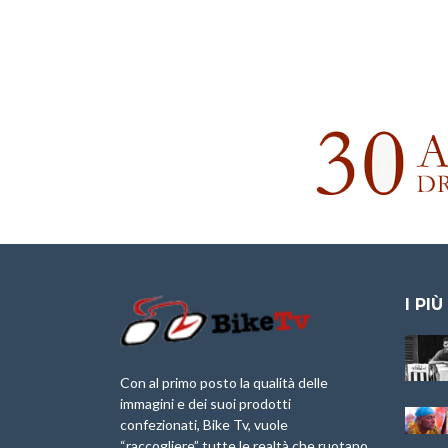
I PIÙ
Granfondo
Aspettando “La
Internazionale
Pellegrina Bike
Laigueglia 22
Marathon 2025”
Con al primo posto la qualità delle
Febbraio 2026
immagini e dei suoi prodotti
IX Ed. “Tra
confezionati, Bike Tv, vuole
Granfondo
Borghi&Castelli” –
“raccogliere” tutte le realtà che ruotano