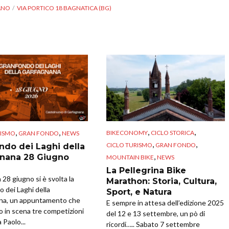
ANO
VIA PORTICO 18 BAGNATICA (BG)
,
,
,
,
BIKECONOMY
CICLO STORICA
RISMO
GRAN FONDO
NEWS
,
,
CICLO TURISMO
GRAN FONDO
ndo dei Laghi della
,
nana 28 Giugno
MOUNTAIN BIKE
NEWS
La Pellegrina Bike
28 giugno si è svolta la
Marathon: Storia, Cultura,
 dei Laghi della
Sport, e Natura
na, un appuntamento che
E sempre in attesa dell’edizione 2025
o in scena tre competizioni
del 12 e 13 settembre, un pò di
 Paolo...
ricordi….. Sabato 7 settembre