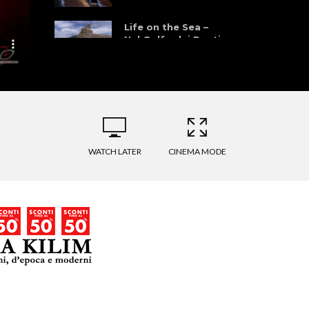
Life on the Sea –
Nel Golfo dei Poeti
WATCH LATER
CINEMA MODE