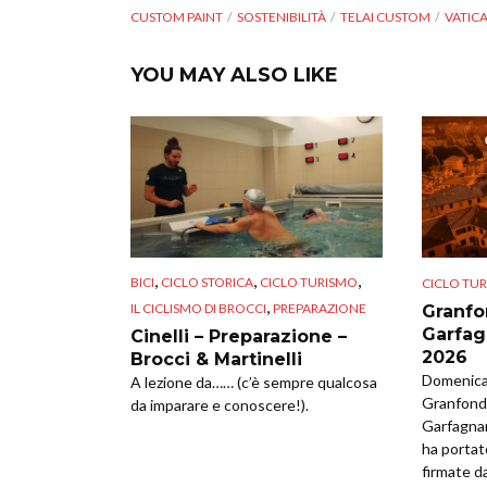
CUSTOM PAINT
SOSTENIBILITÀ
TELAI CUSTOM
VATIC
YOU MAY ALSO LIKE
,
,
,
BICI
CICLO STORICA
CICLO TURISMO
CICLO TU
,
IL CICLISMO DI BROCCI
PREPARAZIONE
Granfo
Garfag
Cinelli – Preparazione –
2026
Brocci & Martinelli
Domenica 
A lezione da…… (c’è sempre qualcosa
Granfondo
da imparare e conoscere!).
Garfagna
ha portat
firmate da