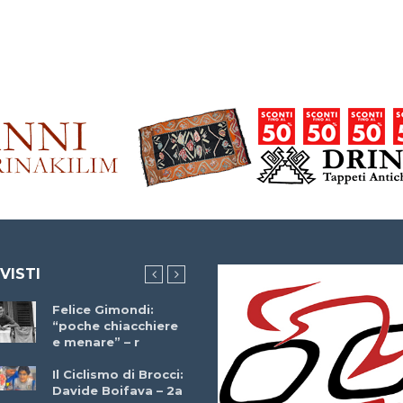
 VISTI
Felice Gimondi:
Brocci Incontra
“poche chiacchiere
Giuseppe Martinell
e menare” – r
– r
Il Ciclismo di Brocci:
Davide Boifava – 2a
Che cos’è il