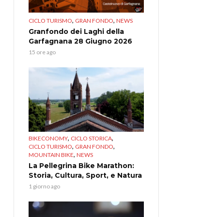
,
,
CICLO TURISMO
GRAN FONDO
NEWS
Granfondo dei Laghi della
Garfagnana 28 Giugno 2026
15 ore ago
,
,
BIKECONOMY
CICLO STORICA
,
,
CICLO TURISMO
GRAN FONDO
,
MOUNTAIN BIKE
NEWS
La Pellegrina Bike Marathon:
Storia, Cultura, Sport, e Natura
1 giorno ago