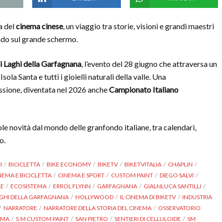
a del
cinema cinese
, un viaggio tra storie, visioni e grandi maestri
ndo sul grande schermo.
 Laghi della Garfagnana
, l’evento del 28 giugno che attraversa un
sola Santa e tutti i gioielli naturali della valle. Una
ssione, diventata nel 2026 anche
Campionato Italiano
ole novità dal mondo delle granfondo italiane, tra calendari,
o.
I
BICICLETTA
BIKE ECONOMY
BIKETV
BIKETVITALIA
CHAPLIN
NEMA E BICICLETTA
CINEMA E SPORT
CUSTOM PAINT
DIEGO SALVI
LE
ECOSISTEMA
ERROL FLYNN
GARFAGNANA
GIALNLUCA SANTILLI
GHI DELLA GARFAGNANA
HOLLYWOOD
IL CINEMA DI BIKETV
INDUSTRIA
NARRATORE
NARRATORE DELLA STORIA DEL CINEMA
OSSERVATORIO
OMA
S.M CUSTOM PAINT
SAN PIETRO
SENTIERI DI CELLULOIDE
SM